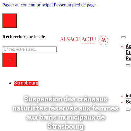
Passer au contenu principal
Passer au pied de page
Rechercher sur le site
Ac
Rechercher
Et
Po
×
Strasbourg
In
Suspension des créneaux
So
naturistes réservés aux femmes
aux bains municipaux de
Strasbourg