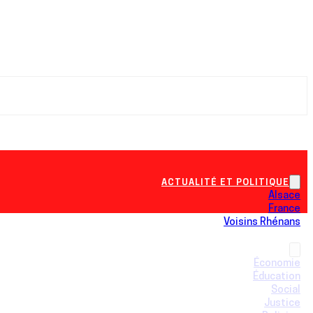
ACTUALITÉ ET POLITIQUE
Alsace
France
Voisins Rhénans
INTERNATIONAL
SOCIÉTÉ
Économie
Éducation
Social
Justice