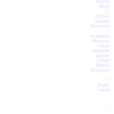
Religion
Santé
CULTURE ET PATRIMOINE
Culture
Histoire
Patrimoine
LOCAL
Strasbourg
Mulhouse
Colmar
Haguenau
Obernai
Erstein
Rixheim
Saint Louis
ENVIRONNEMENT ET SCIENCES
SPORT
Alsace
France
Monde
SOUTENEZ-NOUS !