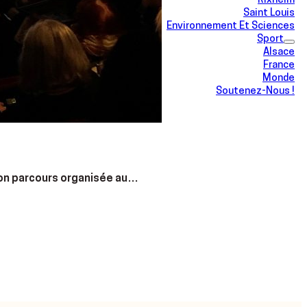
Rixheim
Saint Louis
Environnement Et Sciences
Sport
Alsace
France
Monde
Soutenez-Nous !
 son parcours organisée au…