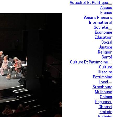
Actualité Et Politique
Alsace
France
Voisins Rhénans
International
Société
Économie
Éducation
Social
Justice
Religion
Santé
Culture Et Patrimoine
Culture
Histoire
Patrimoine
Local
Strasbourg
Mulhouse
Colmar
Haguenau
Obernai
Erstein