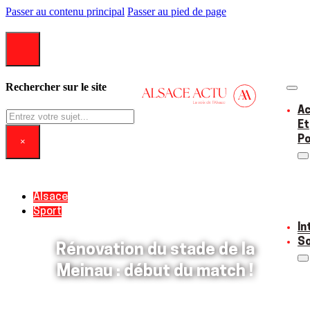
Passer au contenu principal
Passer au pied de page
Rechercher sur le site
Ac
Rechercher
Et
Po
×
Alsace
Sport
In
So
Rénovation du stade de la
Meinau : début du match !
03/11/2023
0 commentaire