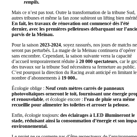
remplis.
Mais ce n’est pas tout. Outre la transformation de la tribune Sud, 
autres tribunes et même la fan zone subiront un lifting bien mérité
En fait, les travaux de rénovation ont commencé dès l’été
dernier, avec les premières pelleteuses débarquant sur l’anci
parvis de la Meinau.
Pour la saison
2023-2024
, soyez rassurés, nos jours de matchs ne
seront pas perturbés. La magie de la Meinau continuera d’opérer
sans encombre. Cependant, la saison suivante verra la capacité
d’accueil temporairement réduite à
20 000 spectateurs
, car le gr
des travaux sur la tribune Sud nécessitera sa fermeture au public.
C’est pourquoi la direction du Racing avait anticipé en limitant le
nombre d’abonnements à
19 000..
Écologie oblige :
Neuf cents mètres carrés de panneaux
photovoltaïques orneront le toit, fournissant une énergie pro
et renouvelable
, et écologie encore :
l’eau de pluie sera même
recueillie pour alimenter les toilettes et arroser la pelouse.
Enfin, écologie toujours:
des éclairages à LED illumineront le
stade, réduisant ainsi la consommation d’énergie et son impa
environnemental.
Le projet ne se contente pas d’être respectueux de l’environneme