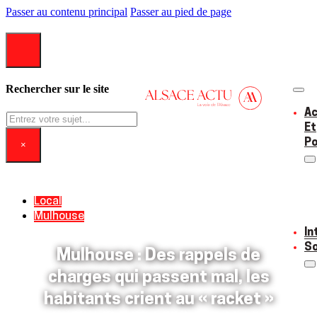
Passer au contenu principal
Passer au pied de page
Rechercher sur le site
Ac
Rechercher
Et
Po
×
Local
Mulhouse
In
So
Mulhouse : Des rappels de
charges qui passent mal, les
habitants crient au « racket »