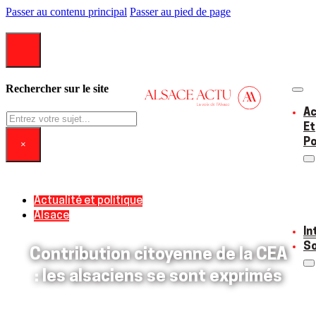
Passer au contenu principal
Passer au pied de page
Rechercher sur le site
Ac
Rechercher
Et
Po
×
Actualité et politique
Alsace
In
So
Contribution citoyenne de la CEA
: les alsaciens se sont exprimés
16/12/2023
0 commentaire