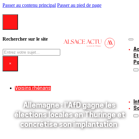
Passer au contenu principal
Passer au pied de page
Rechercher sur le site
Ac
Rechercher
Et
Po
×
Voisins rhénans
In
Allemagne : l’AfD gagne les
So
élections locales en Thuringe et
concrétise son implantation
28/06/2023
0 commentaire