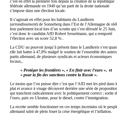
c’est en effet la première fois depuis la création de la république
fédérale allemande en 1949 qu’un parti de la droite nationale
s’impose dans une élection locale.
Il s’agissait en effet pour les habitants du Landkreis
(
arrondissement
) de Sonneberg dans l’Est de l’Allemagne de réél
leur parlement local lors d’un scrutin qui s’est déroulé le 25 Juin,
c’est donc le candidat AfD Robert Sesselmann, qui a remporté
l’élection avec un score 52,8 % .
La CDU au pouvoir jusqu’à présent dans le Landkreis s’est quan
elle fait battre à 47,8% malgré le soutien de l’ensemble des autres
partis allemand, de plusieurs syndicats et acteurs économiques
locaux,.
«
Protéger les frontières
», «
En finir avec l’euro
», et
«
pour la fin des sanctions contre la Russie
».
Le moins que l’on puisse dire c’est que l’AfD met les pied dans l
plat et avance à visage découvert derrière une série de propositio
qui tranchent radicalement avec le politiquement correct ; sortie d
l’euro, paix en Ukraine, pour le diesel, contre l’immigration.
La recette semble fonctionner en ces temps incertains où le peupl
allemand subit de plein fouet la crise énergétique et l’inflation.