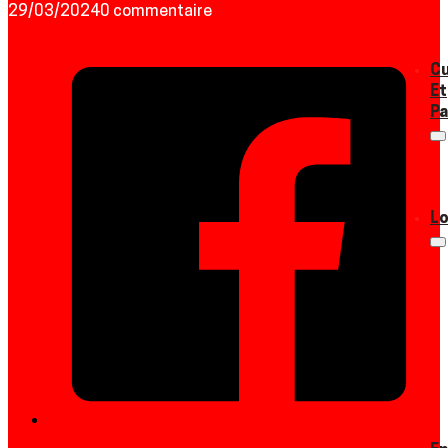
29/03/2024
0 commentaire
Cu
Et
Pa
Lo