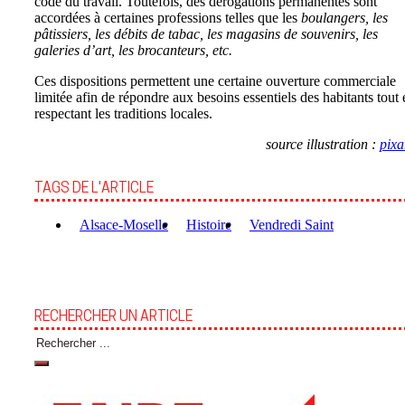
code du travail. Toutefois, des dérogations permanentes sont
accordées à certaines professions telles que les
boulangers, les
pâtissiers, les débits de tabac, les magasins de souvenirs, les
galeries d’art, les brocanteurs, etc.
Ces dispositions permettent une certaine ouverture commerciale
limitée afin de répondre aux besoins essentiels des habitants tout 
respectant les traditions locales.
source illustration :
pix
TAGS DE L'ARTICLE
Alsace-Moselle
Histoire
Vendredi Saint
RECHERCHER UN ARTICLE
Rechercher