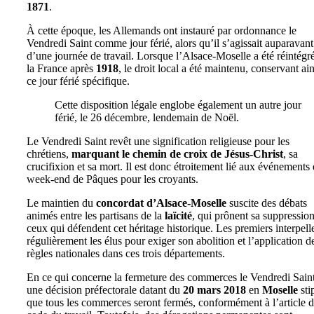
1871
.
À cette époque, les Allemands ont instauré par ordonnance le
Vendredi Saint comme jour férié, alors qu’il s’agissait auparavant
d’une journée de travail. Lorsque l’Alsace-Moselle a été réintégr
la France après
1918
, le droit local a été maintenu, conservant ain
ce jour férié spécifique.
Cette disposition légale englobe également un autre jour
férié, le 26 décembre, lendemain de Noël.
Le Vendredi Saint revêt une signification religieuse pour les
chrétiens,
marquant le chemin de croix de Jésus-Christ
, sa
crucifixion et sa mort. Il est donc étroitement lié aux événements
week-end de Pâques pour les croyants.
Le maintien du
concordat d’Alsace-Moselle
suscite des débats
animés entre les partisans de la
laïcité
, qui prônent sa suppression
ceux qui défendent cet héritage historique. Les premiers interpell
régulièrement les élus pour exiger son abolition et l’application d
règles nationales dans ces trois départements.
En ce qui concerne la fermeture des commerces le Vendredi Saint
une décision préfectorale datant du
20 mars 2018
en
Moselle
sti
que tous les commerces seront fermés, conformément à l’article 